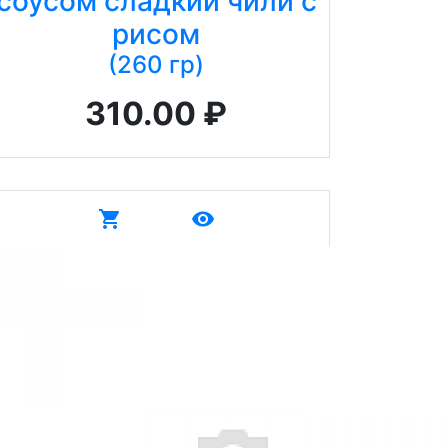
соусом сладкий чили с
рисом
(260 гр)
310.00 ₽
shopping_cart
remove_red_eye