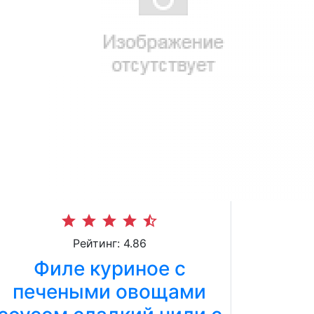
star
star
star
star
star_half
Рейтинг: 4.86
Филе куриное с
печеными овощами