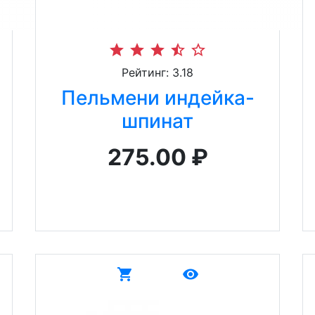
star
star
star
star_half
star_border
Рейтинг: 3.18
Пельмени индейка-
шпинат
275.00 ₽
shopping_cart
remove_red_eye