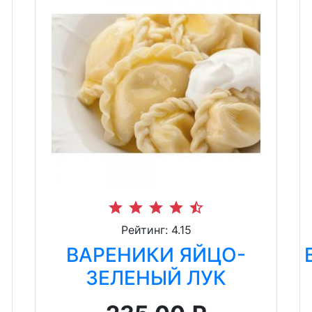
star
star
star
star
star_half
Рейтинг: 4.15
ВАРЕНИКИ ЯЙЦО-
ЗЕЛЕНЫЙ ЛУК