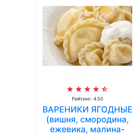
star
star
star
star
star_half
Рейтинг: 4.50
ВАРЕНИКИ ЯГОДНЫЕ
(вишня, смородина,
ежевика, малина-