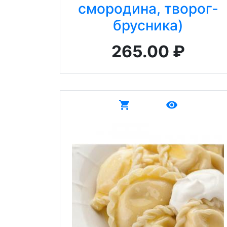
смородина, творог-
брусника)
265.00 ₽
shopping_cart
remove_red_eye