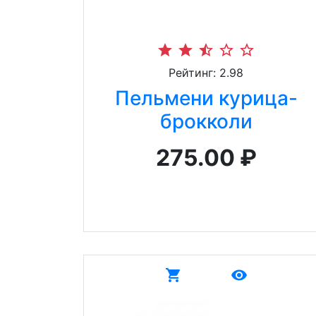
star
star
star_half
star_border
star_border
Рейтинг: 2.98
Пельмени курица-
брокколи
275.00 ₽
shopping_cart
remove_red_eye