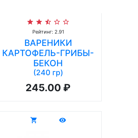
star
star
star_half
star_border
star_border
Рейтинг: 2.91
ВАРЕНИКИ
КАРТОФЕЛЬ-ГРИБЫ-
БЕКОН
(240 гр)
245.00 ₽
shopping_cart
remove_red_eye