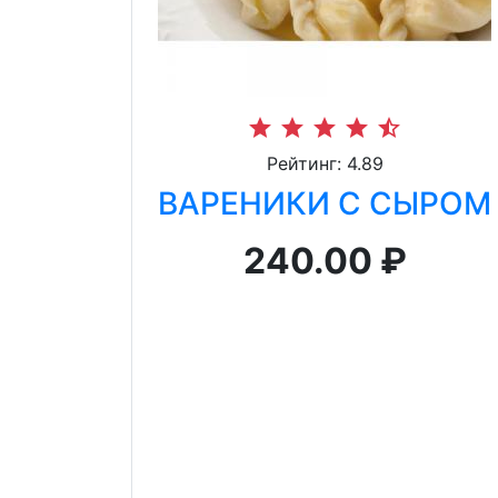
star
star
star
star
star_half
Рейтинг: 4.89
ВАРЕНИКИ С СЫРОМ
240.00 ₽