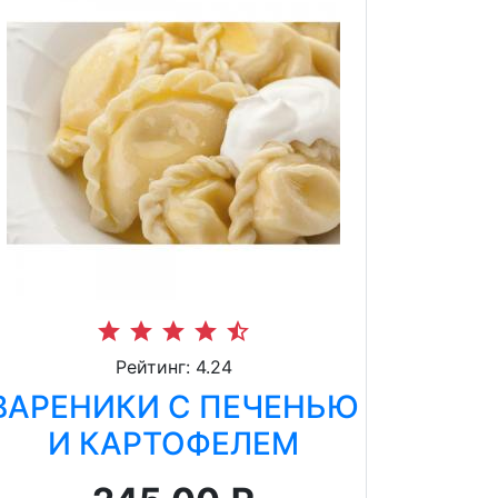
star
star
star
star
star_half
Рейтинг: 4.24
ВАРЕНИКИ С ПЕЧЕНЬЮ
И КАРТОФЕЛЕМ