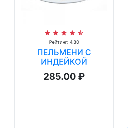
star
star
star
star
star_half
Рейтинг: 4.80
ПЕЛЬМЕНИ С
ИНДЕЙКОЙ
285.00 ₽