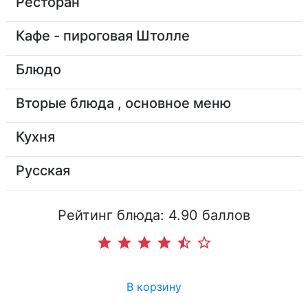
Ресторан
Кафе - пироговая Штолле
Блюдо
Вторые блюда , основное меню
Кухня
Русская
Рейтинг блюда: 4.90 баллов
star
star
star
star
star_half
star_border
В корзину