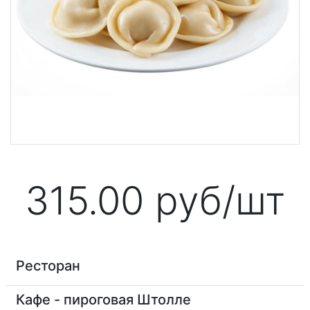
315.00
руб/шт
Ресторан
Кафе - пироговая Штолле