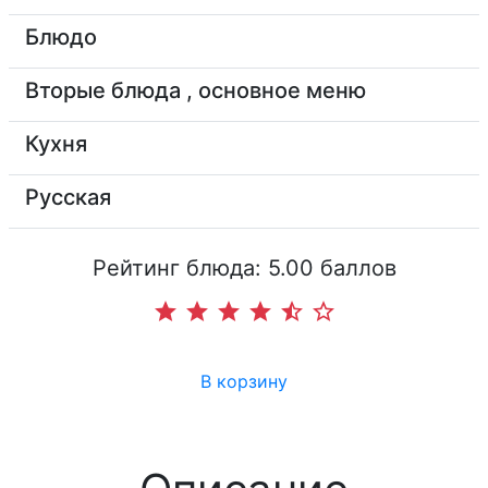
Блюдо
Вторые блюда , основное меню
Кухня
Русская
Рейтинг блюда: 5.00 баллов
star
star
star
star
star_half
star_border
В корзину