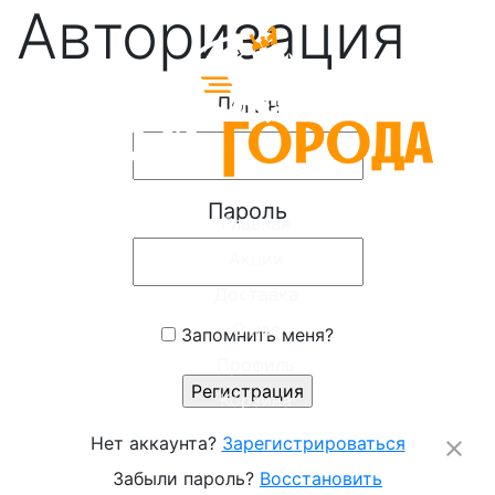
Авторизация
Логин
Пароль
Главная
Акции
Доставка
О нас
Запомнить меня?
Профиль
Корзина
Нет аккаунта?
Зарегистрироваться
close
Забыли пароль?
Восстановить