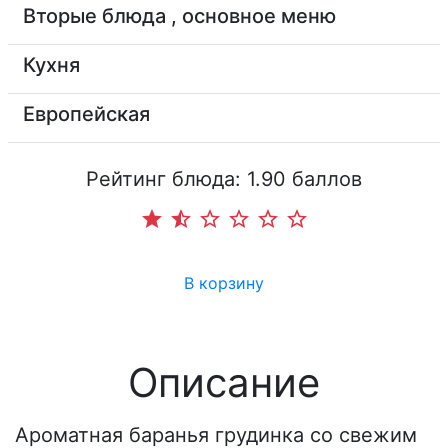
Вторые блюда , основное меню
Кухня
Европейская
Рейтинг блюда: 1.90 баллов
star
star_half
star_border
star_border
star_border
star_border
В корзину
Описание
Ароматная баранья грудинка со свежим