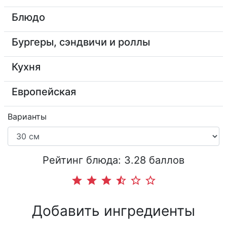
Блюдо
Бургеры, сэндвичи и роллы
Кухня
Европейская
Варианты
Рейтинг блюда: 3.28 баллов
star
star
star
star_half
star_border
star_border
Добавить ингредиенты