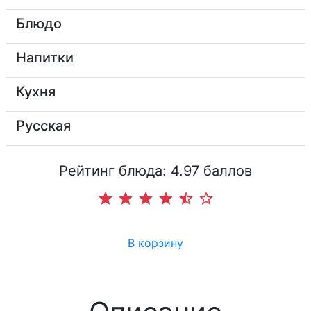
Блюдо
Напитки
Кухня
Русская
Рейтинг блюда: 4.97 баллов
star
star
star
star
star_half
star_border
В корзину