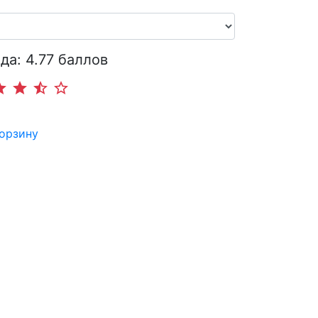
да: 4.77 баллов
ar
star
star_half
star_border
корзину