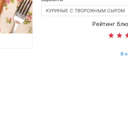
Рейтинг блю
star
star
st
В 