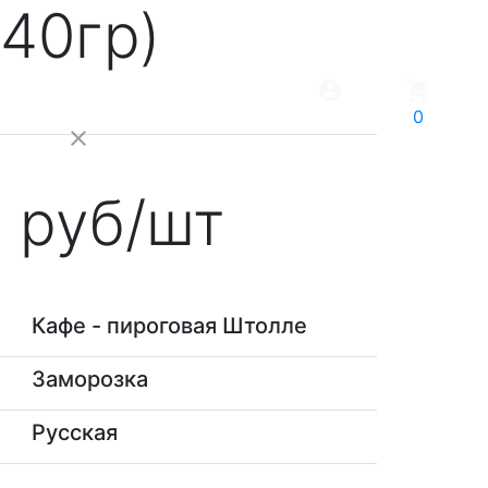
40гр)
account_circle
shopping_cart
0
close
0
руб/шт
Кафе - пироговая Штолле
Заморозка
Русская