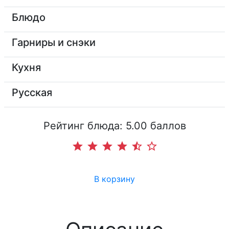
Блюдо
Гарниры и снэки
Кухня
Русская
Рейтинг блюда: 5.00 баллов
star
star
star
star
star_half
star_border
В корзину