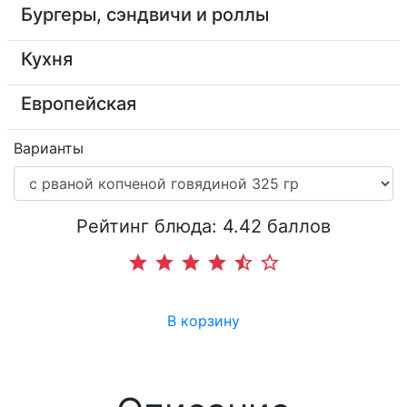
Бургеры, сэндвичи и роллы
Кухня
Европейская
Варианты
Рейтинг блюда: 4.42 баллов
star
star
star
star
star_half
star_border
В корзину