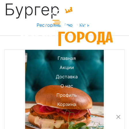
Бургер
Рестораны
Блюда
Кухни
Главная
Акции
Доставка
О нас
Профиль
Корзина
close