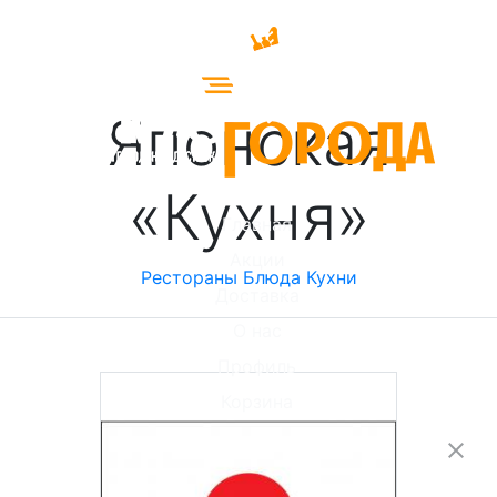
Японская
«Кухня»
Главная
Акции
Рестораны
Блюда
Кухни
Доставка
О нас
Профиль
Корзина
close