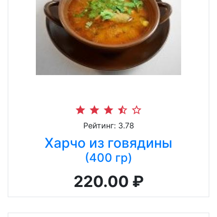
star
star
star
star_half
star_border
Рейтинг: 3.78
Харчо из говядины
(400 гр)
220.00 ₽