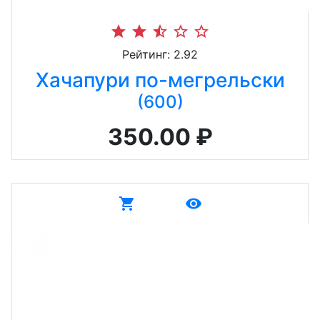
star
star
star_half
star_border
star_border
Рейтинг: 2.92
Хачапури по-мегрельски
(600)
350.00 ₽
shopping_cart
remove_red_eye