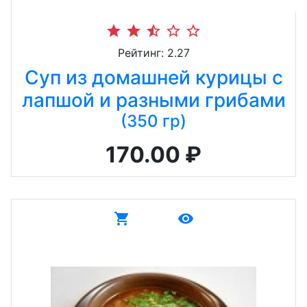
star
star
star_half
star_border
star_border
Рейтинг: 2.27
Суп из домашней курицы с
лапшой и разными грибами
(350 гр)
170.00 ₽
shopping_cart
remove_red_eye