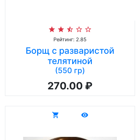
star
star
star_half
star_border
star_border
Рейтинг: 2.85
Борщ с разваристой
телятиной
(550 гр)
270.00 ₽
shopping_cart
remove_red_eye