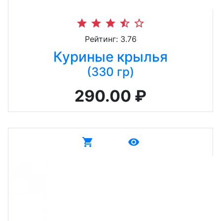
star
star
star
star_half
star_border
Рейтинг: 3.76
Куриные крылья
(330 гр)
290.00 ₽
shopping_cart
remove_red_eye