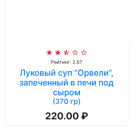
star
star
star_half
star_border
star_border
Рейтинг: 2.67
Луковый суп ”Орвели”,
запеченный в печи под
сыром
(370 гр)
220.00 ₽