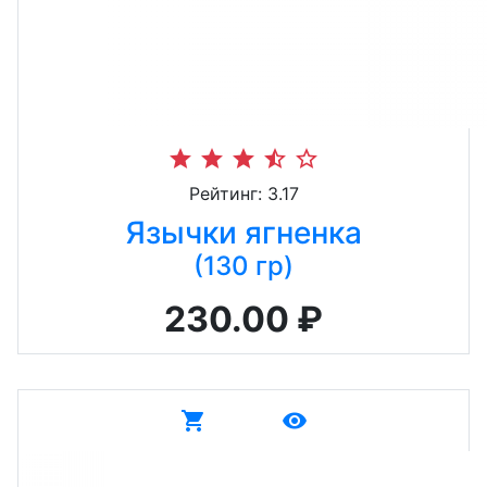
star
star
star
star_half
star_border
Рейтинг: 3.17
Язычки ягненка
(130 гр)
230.00 ₽
shopping_cart
remove_red_eye