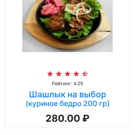
star
star
star
star
star_half
Рейтинг: 4.05
Шашлык на выбор
(куриное бедро 200 гр)
280.00 ₽