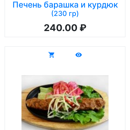
Печень барашка и курдюк
(230 гр)
240.00 ₽
shopping_cart
remove_red_eye