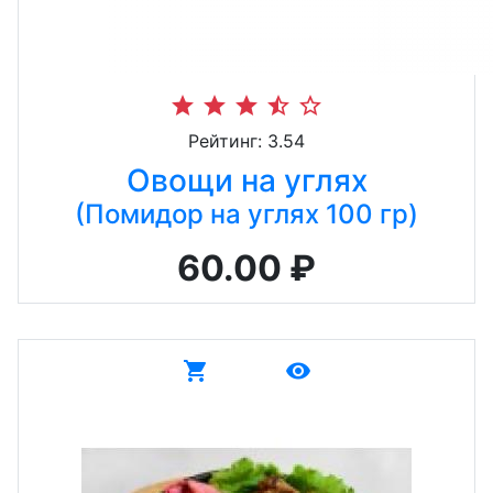
star
star
star
star_half
star_border
Рейтинг: 3.54
Овощи на углях
(Помидор на углях 100 гр)
60.00 ₽
shopping_cart
remove_red_eye