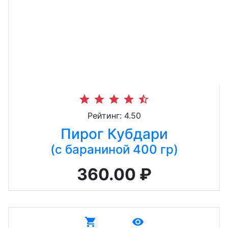
star
star
star
star
star_half
Рейтинг: 4.50
Пирог Кубдари
(с бараниной 400 гр)
360.00 ₽
shopping_cart
remove_red_eye