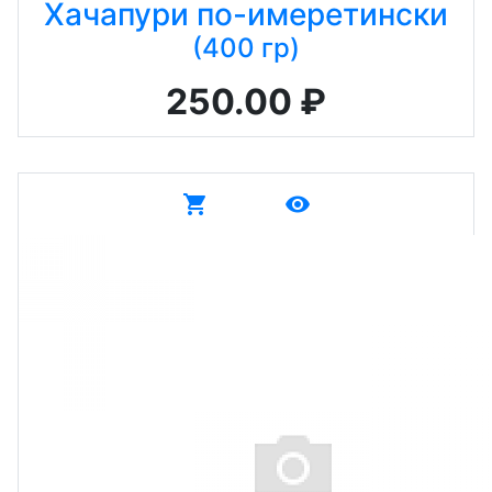
Хачапури по-имеретински
(400 гр)
250.00 ₽
shopping_cart
remove_red_eye