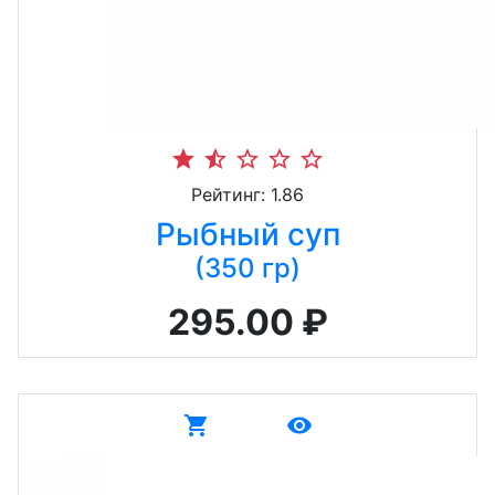
star
star_half
star_border
star_border
star_border
Рейтинг: 1.86
Рыбный суп
(350 гр)
295.00 ₽
shopping_cart
remove_red_eye