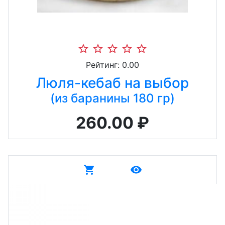
star_border
star_border
star_border
star_border
star_border
Рейтинг: 0.00
Люля-кебаб на выбор
(из баранины 180 гр)
260.00 ₽
shopping_cart
remove_red_eye