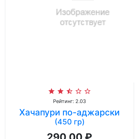
star
star
star_half
star_border
star_border
Рейтинг: 2.03
Хачапури по-аджарски
(450 гр)
290.00 ₽