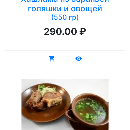
голяшки и овощей
(550 гр)
290.00 ₽
shopping_cart
remove_red_eye