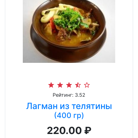
star
star
star
star_half
star_border
Рейтинг: 3.52
Лагман из телятины
(400 гр)
220.00 ₽