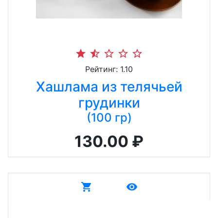
star
star_half
star_border
star_border
star_border
Рейтинг: 1.10
Хашлама из телячьей
грудинки
(100 гр)
130.00 ₽
shopping_cart
remove_red_eye