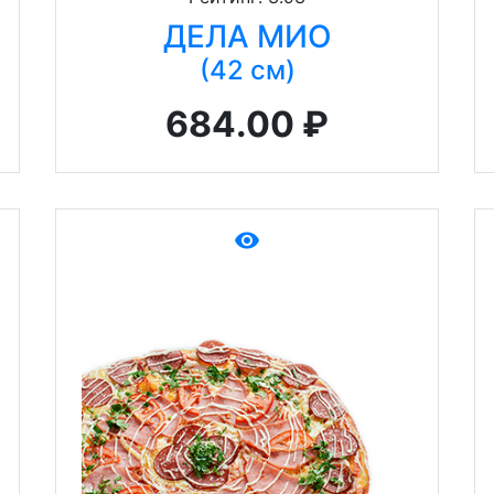
ДЕЛА МИО
(42 см)
684.00 ₽
remove_red_eye