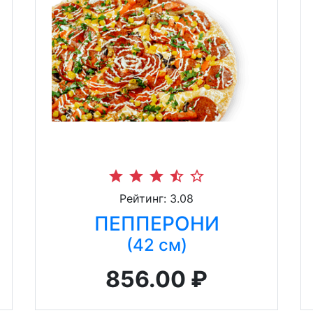
star
star
star
star_half
star_border
Рейтинг: 3.08
ПЕППЕРОНИ
(42 см)
856.00 ₽