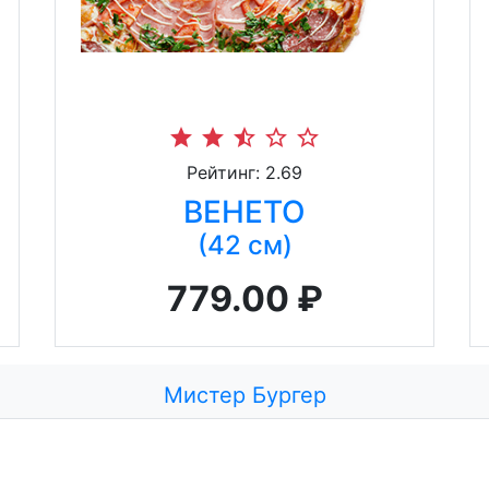
star
star
star_half
star_border
star_border
Рейтинг: 2.69
ВЕНЕТО
(42 см)
779.00 ₽
Мистер Бургер