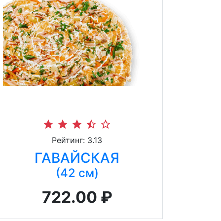
star
star
star
star_half
star_border
Рейтинг: 3.13
ГАВАЙСКАЯ
(42 см)
722.00 ₽