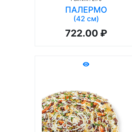
ПАЛЕРМО
(42 см)
722.00 ₽
remove_red_eye