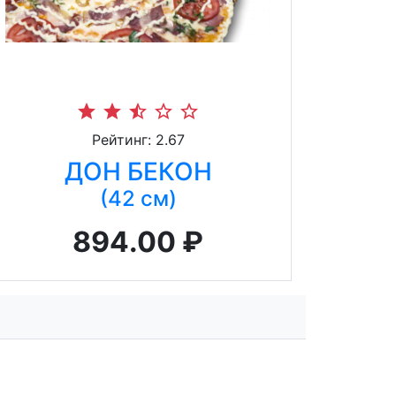
star
star
star_half
star_border
star_border
Рейтинг: 2.67
ДОН БЕКОН
(42 см)
894.00 ₽