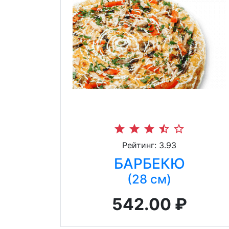
star
star
star
star_half
star_border
Рейтинг: 3.93
БАРБЕКЮ
(28 см)
542.00 ₽