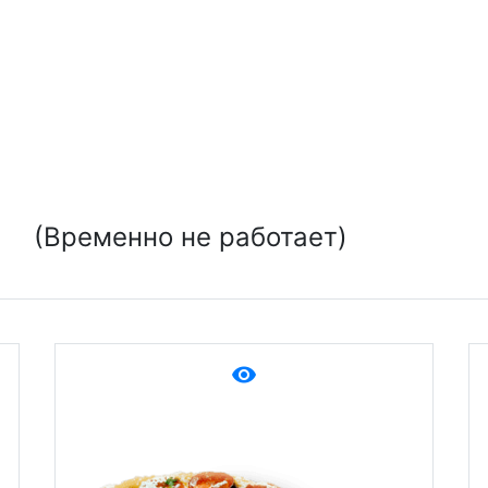
(Временно не работает)
remove_red_eye