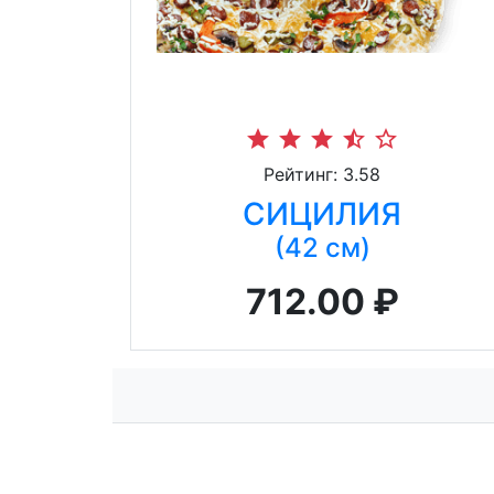
star
star
star
star_half
star_border
Рейтинг: 3.58
СИЦИЛИЯ
(42 см)
712.00 ₽