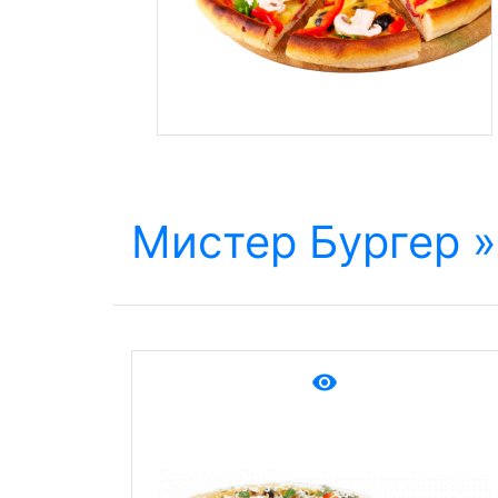
Мистер Бургер »
remove_red_eye